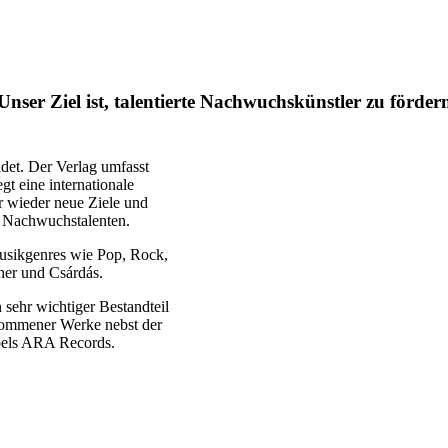
Unser Ziel ist, talentierte Nachwuchskünstler zu förder
et. Der Verlag umfasst
t eine internationale
 wieder neue Ziele und
n Nachwuchstalenten.
Musikgenres wie Pop, Rock,
iner und Csárdás.
 sehr wichtiger Bestandteil
enommener Werke nebst der
bels ARA Records.