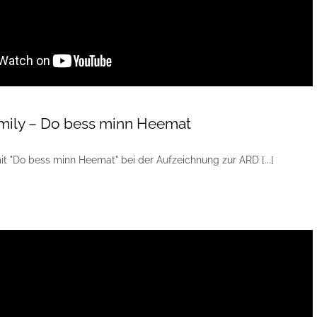
amily – Do bess minn Heemat
mit "Do bess minn Heemat" bei der Aufzeichnung zur ARD [...]