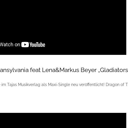
ransylvania feat Lena&Markus Beyer „Gladiators
 im Tajas Musikverlag als Maxi-Single neu veröffentlicht! Dragon of Tra