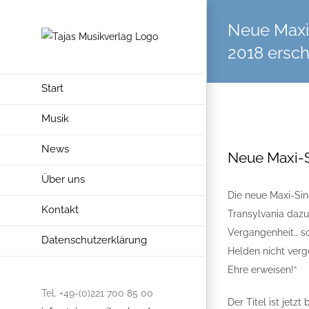
Neue Maxi-
2018 ersch
Start
Musik
Zeige
News
grösseres
Neue Maxi-Si
Bild
Über uns
Die neue Maxi-Sing
Kontakt
Transylvania dazu
Vergangenheit… so
Datenschutzerklärung
Helden nicht verge
Ehre erweisen!“
Tel. +49-(0)221 700 85 00
Der Titel ist jetz