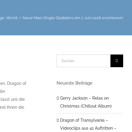
ign
,
World
/
Neue Maxi-Single Gladiators am 7. Juni 2018 erschienen!
Neueste Beiträge
den. Dragon of
der
Gerry Jackson – Relax on
lasst uns die
Christmas (Chillout Album)
und ihnen die
Dragon of Transylvania –
Videoclips aus 41 Auftritten –